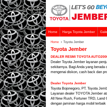
Home
Harga Toyota Jember
Gale
Home
Toyota Jember
Toyota Jember
DEALER RESMI TOYOTA AUTO2000
Dealer Toyota Jember layanan penj
sekitarnya. Bagi Anda yang berada 
mengenai diskon, cash back dan 
Dealer Toyota Jember
Toyota Bojonegoro, PT. Toyota Jem
Layanan dealer TOYOTA Jember ata
All New Rush, Fortuner TRD, Land C
dengan jaminan harga mobil terbai