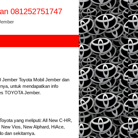
wan 081252751747
 Jember
0 Jember Toyota Mobil Jember dan
rnya, untuk mendapatkan info
les TOYOTA Jember.
yota yang meliputi: All New C-HR,
l New Vios, New Alphard, HiAce,
o dan sekitarnya.