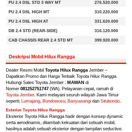
PU 2.4 DSL STD 3 WAY MT
276.520.000
PU 2.4 DSL HIGH MT
310.220.000
PU 2.4 DSL HIGH AT
331.620.000
DB 2.4 STD (REAR-SIDE)
316.120.000
CAB CHASSIS REAR 2.4 STD MT
399.920.000
Deskripsi Mobil Hilux Rangga
Dealer Resmi Mobil
Toyota Hilux Rangga
Jember –
Dapatkan Promo dan Harga Terbaik
Toyota Hilux Rangga
.
Hubungi Sales Toyota Jember :
MAWAN
di
Nomer
081252751747
(WA). Pelayanan cepat, ramah di
Toyota Jember
. Kami melayani seuruh wilayah Jawa Timur
seperti;
Lumajang
,
Bondowoso
,
Banyuwangi
dan
Situbondo
.
Exterior Toyota Hilux Rangga
Eksterior Toyota Hilux Rangga hadir dengan konsep dynamic
serta aerodinamis, ditambah kekuatan dari sebuah mobil,
hasilnya adalah sebuah eksterior dengan tampilan seductive.