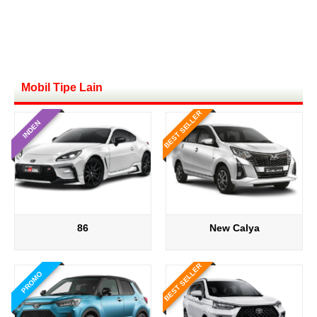
Mobil Tipe Lain
BEST SELLER
INDEN
86
New Calya
BEST SELLER
PROMO