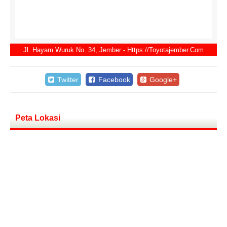
Jl. Hayam Wuruk No. 34, Jember - Https://toyotajember.com
Twitter
Facebook
Google+
Peta Lokasi